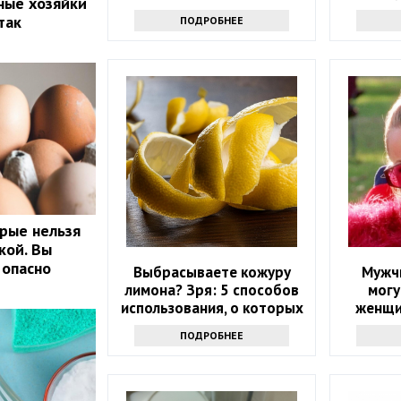
ные хозяйки
опы
так
ПОДРОБНЕЕ
орые нельзя
кой. Вы
 опасно
Выбрасываете кожуру
Мужч
лимона? Зря: 5 способов
могу
использования, о которых
женщи
вы не догадывались
окруж
ПОДРОБНЕЕ