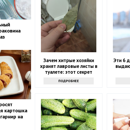
ьный
 раковина
аз
Зачем хитрые хозяйки
Эти 6 
хранят лавровые листы в
выдаю
туалете: этот секрет
знают лишь единицы
ПОДРОБНЕЕ
росят
ая картошка
 гарнир на