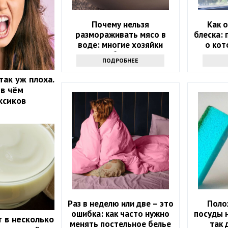
Почему нельзя
Как 
размораживать мясо в
блеска: 
воде: многие хозяйки
о кот
впервые об этом слышат
ПОДРОБНЕЕ
так уж плоха.
 в чём
ксиков
Раз в неделю или две – это
Поло
ошибка: как часто нужно
посуды 
 в несколько
менять постельное белье
так 