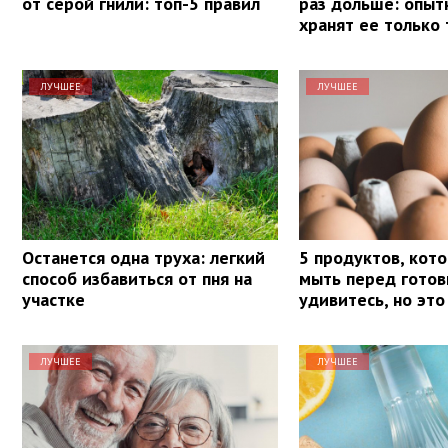
от серой гнили: топ-5 правил
раз дольше: опыт
хранят ее только 
ЛУЧШЕЕ
ЛУЧШЕЕ
Останется одна труха: легкий
5 продуктов, кот
способ избавиться от пня на
мыть перед готов
участке
удивитесь, но это
ЛУЧШЕЕ
ЛУЧШЕЕ