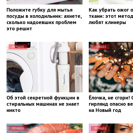
Положите губку для мытья
Как убрать ожог о
посуды в холодильник: ахнете,
ткани: этот мето
сколько надоевших проблем
любят клинеры
это решит
ЛУЧШЕЕ
ЛУЧШЕЕ
Об этой секретной функции в
Ёлочка, не сгори!
стиральных машинах не знает
гирлянд опасно в
никто
на Новый год
ЛУЧШЕЕ
ЛУЧШЕЕ