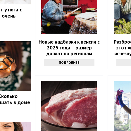
т утюга с
д очень
Новые надбавки к пенсии с
Разбро
2025 года – размер
этот «
доплат по регионам
исчезн
ПОДРОБНЕЕ
 Сколько
ешать в доме