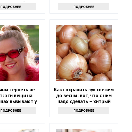
тная хозяйка
хитрости
ПОДРОБНЕЕ
ПОДРОБНЕЕ
ины терпеть не
Как сохранить лук свежим
т: эти вещи на
до весны: вот, что с ним
нах вызывают у
надо сделать – хитрый
ающих оторопь
секрет
ПОДРОБНЕЕ
ПОДРОБНЕЕ