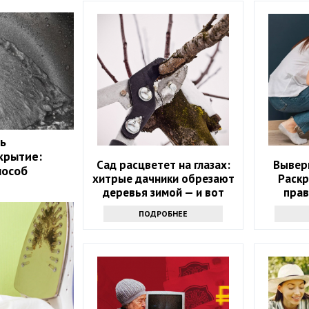
ь
крытие:
Сад расцветет на глазах:
Выверн
пособ
хитрые дачники обрезают
Раск
деревья зимой — и вот
прав
почему
ПОДРОБНЕЕ