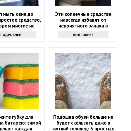
отмыть окна до
Эти копеечные средства
простое средство,
навсегда избавят от
ором многие не
неприятного запаха в
знают
туалете
ПОДРОБНЕЕ
ПОДРОБНЕЕ
жите губку для
Подошва обуви больше не
на батарею: зимой
будет скользить даже в
делает каждая
жуткий гололед: 3 простых