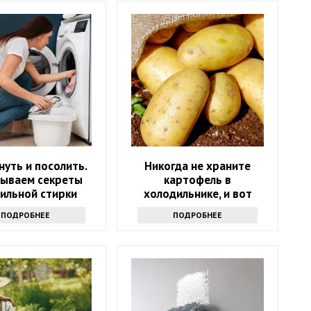
уть и посолить.
Никогда не храните
рываем секреты
картофель в
ильной стирки
холодильнике, и вот
свитера
почему: ответ экспертов
ПОДРОБНЕЕ
ПОДРОБНЕЕ
вас шокирует