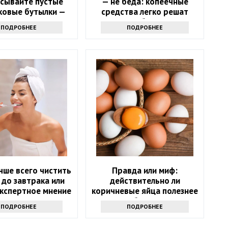
сывайте пустые
— не беда: копеечные
ковые бутылки —
средства легко решат
еете, зачем они
проблему
ПОДРОБНЕЕ
ПОДРОБНЕЕ
нужны
чше всего чистить
Правда или миф:
 до завтрака или
действительно ли
Экспертное мнение
коричневые яйца полезнее
белых
ПОДРОБНЕЕ
ПОДРОБНЕЕ