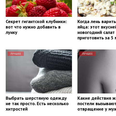
Секрет гигантской клубники:
Когда лень варит
вот что нужно добавить в
яйца: этот вкусн
лунку
новогодний салат
приготовить за 5
ЛУЧШЕЕ
ЛУЧШЕЕ
Выбрать шерстяную одежду
Какие действия 
не так просто. Есть несколько
постели вызываю
хитростей
отвращение у му