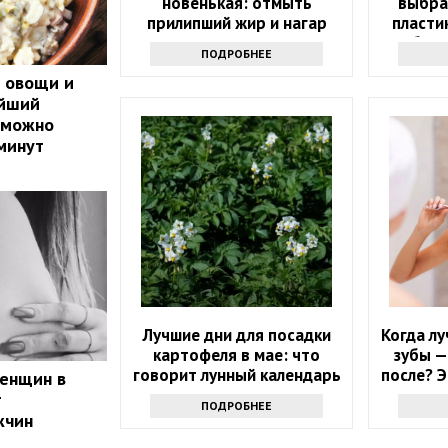
новенькая: отмыть
выбра
прилипший жир и нагар
пласти
помогут эти копеечные
обалд
ПОДРОБНЕЕ
средства
ь овощи и
ейший
 можно
 минут
Лучшие дни для посадки
Когда лу
картофеля в мае: что
зубы —
говорит лунный календарь
после? 
женщин в
т
ПОДРОБНЕЕ
жчин